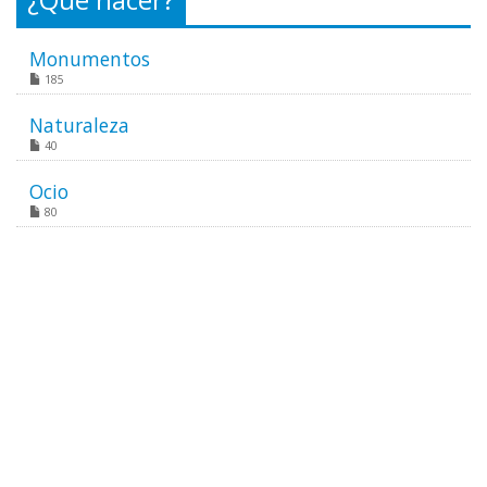
¿Que hacer?
Monumentos
185
Naturaleza
40
Ocio
80