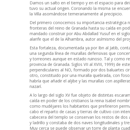
Damos un salto en el tiempo y en el espacio para diri
tuvo su actual origen. Coronando la misma se encuentr
la Villa asomándose temerariamente al precipicio.
Del primero conocemos su importancia estratégica no
fronteras del reino de Granada hasta su caída en pode
mandado construir por Abu Abdallad Yusuf en el siglo 
alarife que el de la Alhambra, autor asímismo del pro
Esta fortaleza, documentada ya por Ibn al Jatib, con
una segunda línea de murallas defensivas que concen
y torreones aunque en estado ruinoso. Tal y como rec
provincia de Granada. Siglos VII al XVIII, 1999) de est
perpendiculares al NO, formado por dos baluartes circ
otro, constituido por una muralla quebrada, con foso
habría que añadir el aljibe y las murallas con aspillera
nazarí.
A lo largo del siglo XV fue objeto de distintas escara
caída en poder de los cristianos la reina Isabel no
como mudéjares los habitantes que prefirieron perma
cabo el reparto de casas y tierras de cultivo con inte
cabecera del templo se conservan los restos de dos 
y ladrillo y constaba de dos naves longitudinales y t
Muy cerca se puede observar un torre de planta cuadr