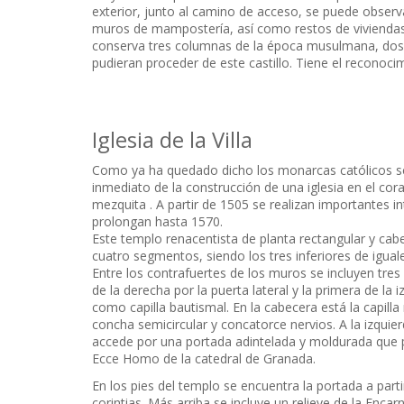
exterior, junto al camino de acceso, se puede observ
muros de mampostería, así como restos de viviendas.
conserva tres columnas de la época musulmana, dos
pudieran proceder de este castillo. Tiene el reconoci
Iglesia de la Villa
Como ya ha quedado dicho los monarcas católicos se d
inmediato de la construcción de una iglesia en el cor
mezquita . A partir de 1505 se realizan importantes i
prolongan hasta 1570.
Este templo renacentista de planta rectangular y ca
cuatro segmentos, siendo los tres inferiores de igua
Entre los contrafuertes de los muros se incluyen tre
de la derecha por la puerta lateral y la primera de la
como capilla bautismal. En la cabecera está la capill
concha semicircular y concatorce nervios. A la izquier
accede por una portada adintelada y moldurada que p
Ecce Homo de la catedral de Granada.
En los pies del templo se encuentra la portada a pa
corintias. Más arriba se incluye un relieve de la Enca