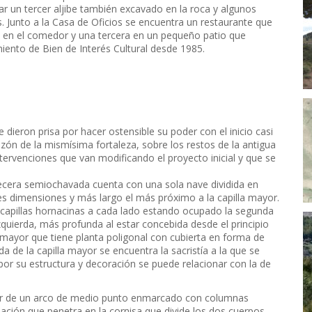
ar un tercer aljibe también excavado en la roca y algunos
 Junto a la Casa de Oficios se encuentra un restaurante que
 en el comedor y una tercera en un pequeño patio que
miento de Bien de Interés Cultural desde 1985.
ieron prisa por hacer ostensible su poder con el inicio casi
azón de la mismísima fortaleza, sobre los restos de la antigua
ntervenciones que van modificando el proyecto inicial y que se
becera semiochavada cuenta con una sola nave dividida en
les dimensiones y más largo el más próximo a la capilla mayor.
s capillas hornacinas a cada lado estando ocupado la segunda
 izquierda, más profunda al estar concebida desde el principio
a mayor que tiene planta poligonal con cubierta en forma de
da de la capilla mayor se encuentra la sacristía a la que se
or su estructura y decoración se puede relacionar con la de
rtir de un arco de medio punto enmarcado con columnas
rnación que penetra en la cornisa que divide los dos cuerpos.