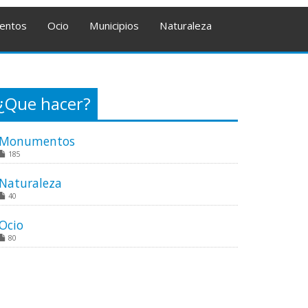
entos
Ocio
Municipios
Naturaleza
¿Que hacer?
Monumentos
185
Naturaleza
40
Ocio
80