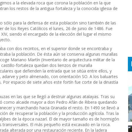
girnos a la elevada roca que corona la población en la que
an los restos de la antigua fortaleza y la conocida iglesia de
 sólo para la defensa de esta población sino también de las
r de los Reyes Católicos el lunes, 26 de junio de 1486. Fue
XIV, siendo el encargado de la elección del lugar el mismo
yecto.
taba con dos recintos, en el superior donde se encontraba y
traba la población. De ésta aún se conserva algunas murallas
oge Mariano Martín (Inventario de arquitectura militar de la
e castillo-fortaleza quedan dos lienzos de muralla
ulares que defienden la entrada que se sitúa entre ellos, y
, adarve y peto almenado, con orientación SO. A los baluartes
s. Por espacio de siete años este fortín fue corte de la dinastía
muzas en las que se llegó a destruir algunas atalayas. Tras su
mbró como alcaide mayor a don Pedro Afán de Ribera quedando
necer y marchando hacia Granada el resto. En 1490 se llevó a
nción de recuperar la población y la producción agrícola. Tras la
aljibes de la época nazarí. El de mayor tamaño es de hormigón
res transversales. El más pequeño está excavado en la roca.
ada alterada por una restauración reciente. En la ladera