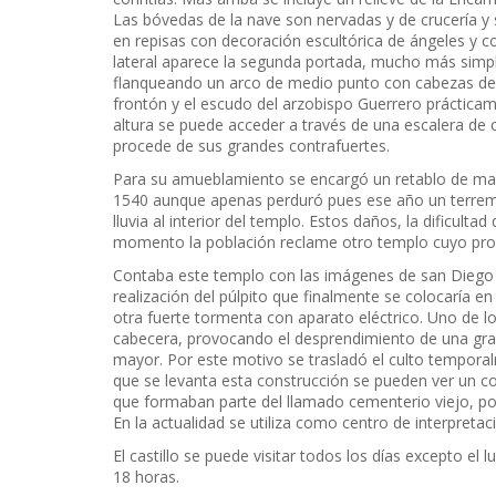
Las bóvedas de la nave son nervadas y de crucería y
en repisas con decoración escultórica de ángeles y 
lateral aparece la segunda portada, mucho más simple,
flanqueando un arco de medio punto con cabezas de 
frontón y el escudo del arzobispo Guerrero práctica
altura se puede acceder a través de una escalera de
procede de sus grandes contrafuertes.
Para su amueblamiento se encargó un retablo de mad
1540 aunque apenas perduró pues ese año un terremot
lluvia al interior del templo. Estos daños, la dificult
momento la población reclame otro templo cuyo proye
Contaba este templo con las imágenes de san Diego y
realización del púlpito que finalmente se colocaría en
otra fuerte tormenta con aparato eléctrico. Uno de l
cabecera, provocando el desprendimiento de una gran p
mayor. Por este motivo se trasladó el culto temporalm
que se levanta esta construcción se pueden ver un c
que formaban parte del llamado cementerio viejo, pos
En la actualidad se utiliza como centro de interpretac
El castillo se puede visitar todos los días excepto el
18 horas.