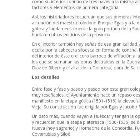
como su interior corintio de tres naves a la misma a
factores y elementos de primera categoría.
Así, los historiadores recuerdan que sus primeras inte
actuación del maestro toledano Enrique Egas y a la del
gótica y fundamentalmente la gran portada de la Sacr
huella en otros edificios de la provincia.
En el interior también hay señas de esa gran calidad
oculta por la cabecera siloesca en forma de concha, la
del interior de ésta o el coro barroco de afiliación a l
los que se sumarían las obras destruidas en la Guerra
Díaz de Ribero y el altar de la Dolorosa, obra de Salcil
Los detalles
Entre fase y fase y paseo y paseo por esta gran coleg
muy reseñables, el Ayuntamiento hace un repaso des
manifiesto en la etapa gótica (1501-1516) la elevadísi
Vieja. Su construcción fue dirigida por Egas y Jacobo
Un dato más, cuando vayan a Huéscar y tengan la op
y recuerden que la etapa plateresca (1530-1536) se dej
Nueva (hoy sagrario) y Hornacina de la Concordia. Fu
Covarrubias y Siloé.