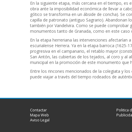
En la siguiente etapa, más cercana en el tiempo, es el 
obra ante la imposibilidad económica de llevar a cabo e
gótico se transforma en un ábside de concha). Se con
capilla de patronato (antiguo Sagrario). Abandonan l
también por Vandelvira. Como se puede comprobar g
monumentos tanto de Granada, como en este caso de 
En la etapa herreriana las intervenciones afectarían a 
escurialense Herrera. Ya en la etapa barroca (1625-1
progresiva en el campanario, el retablo mayor (constru
San Antón, las cubiertas de los tejados, al coro y al a
municipal en la promoción de este monumento que h
Entre los rincones mencionados de la colegiata y los
puede viajar a través del tiempo rodeados de auténti
Contactar
Politica 
Mapa Web
Publicid
Aviso Legal