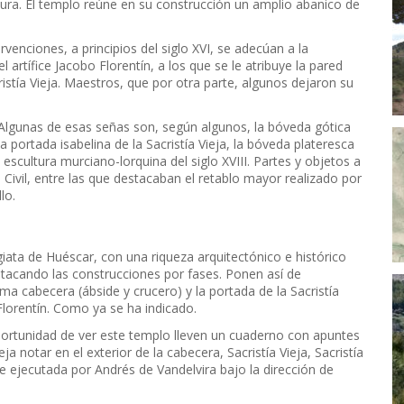
ltura. El templo reúne en su construcción un amplio abanico de
rvenciones, a principios del siglo XVI, se adecúan a la
 artífice Jacobo Florentín, a los que se le atribuye la pared
istía Vieja. Maestros, que por otra parte, algunos dejaron su
. Algunas de esas señas son, según algunos, la bóveda gótica
 portada isabelina de la Sacristía Vieja, la bóveda plateresca
a escultura murciano-lorquina del siglo XVIII. Partes y objetos a
 Civil, entre las que destacaban el retablo mayor realizado por
lo.
iata de Huéscar, con una riqueza arquitectónico e histórico
tacando las construcciones por fases. Ponen así de
ma cabecera (ábside y crucero) y la portada de la Sacristía
 Florentín. Como ya se ha indicado.
ortunidad de ver este templo lleven un cuaderno con apuntes
a notar en el exterior de la cabecera, Sacristía Vieja, Sacristía
e ejecutada por Andrés de Vandelvira bajo la dirección de