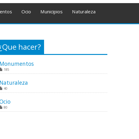
entos
Ocio
Municipios
Naturaleza
¿Que hacer?
Monumentos
185
Naturaleza
40
Ocio
80