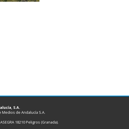
lucía, S.A.
 Medios de Andalucía S.A.
e ASEGRA 18210 Peligros (Granada).