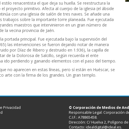
estilo renacentista el que deja su huella. Se reestructura la
l proyecto primitivo. Afecta al cuerpo de la iglesia (el ábside
tinúa con una iglesia de salón de tres naves. Se añade una
os trabajos sobre la importante torre planeada. Fue ejecutada
randes maestros que intervinieron en un gran número de
la vecina provincia de Jaén.
la portada principal. Fue ejecutada bajo la supervisión del
765) las intervenciones se fueron dejando notar de manera
ido por Díaz de Ribero y destruido en 1.936), la capilla de
ltar de la Dolorosa de Salcillo, según recuerda el ente
a ido perdiendo y ganando elementos con el paso del tiempo.
 que no aparecen en estas líneas, pero sí están en Huéscar, se
co arte con la firma de los grandes. Un gran templo.
de Privacidad
© Corporación de Medios de Anda
ad
Responsable Legal: Corporación de
C.I.F.: A78865458.
Dirección: C/ Huelva 2, Polígono d
Contacto:
idealdigital@ideal.es
.