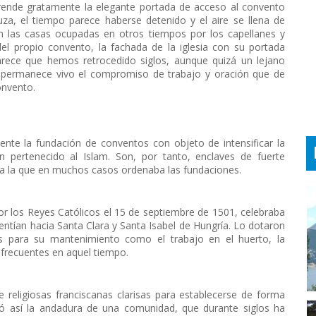
rende gratamente la elegante portada de acceso al convento
uza, el tiempo parece haberse detenido y el aire se llena de
n las casas ocupadas en otros tiempos por los capellanes y
del propio convento, la fachada de la iglesia con su portada
Parece que hemos retrocedido siglos, aunque quizá un lejano
r permanece vivo el compromiso de trabajo y oración que de
onvento.
ente la fundación de conventos con objeto de intensificar la
an pertenecido al Islam. Son, por tanto, enclaves de fuerte
ona la que en muchos casos ordenaba las fundaciones.
por los Reyes Católicos el 15 de septiembre de 1501, celebraba
sentían hacia Santa Clara y Santa Isabel de Hungría. Lo dotaron
 para su mantenimiento como el trabajo en el huerto, la
frecuentes en aquel tiempo.
 religiosas franciscanas clarisas para establecerse de forma
ció así la andadura de una comunidad, que durante siglos ha