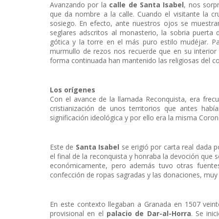
Avanzando por la
calle de Santa Isabel
, nos sorp
que da nombre a la calle. Cuando el visitante la cr
sosiego. En efecto, ante nuestros ojos se muestra
seglares adscritos al monasterio, la sobria puerta 
gótica y la torre en el más puro estilo mudéjar. 
murmullo de rezos nos recuerde que en su interio
forma continuada han mantenido las religiosas del c
Los orígenes
Con el avance de la llamada Reconquista, era frecu
cristianización de unos territorios que antes habí
significación ideológica y por ello era la misma Cor
Este de
Santa Isabel
se erigió por carta real dada 
el final de la reconquista y honraba la devoción que 
económicamente, pero además tuvo otras fuentes
confección de ropas sagradas y las donaciones, muy 
En este contexto llegaban a Granada en 1507 veinte
provisional en el
palacio de Dar-al-Horra
. Se ini