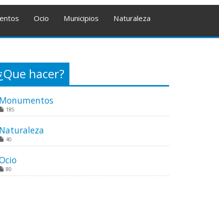
entos
Ocio
Municipios
Naturaleza
¿Que hacer?
Monumentos
185
Naturaleza
40
Ocio
80