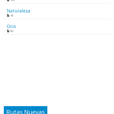
185
Naturaleza
40
Ocio
80
Rutas Nuevas