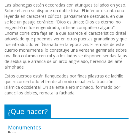
Las albanegas están decoradas con aturiques tallados en yeso.
Sobre el arco se dispone un doble friso. El inferior ostenta una
leyenda en caracteres cúficos, parcialmente destruida, en que
se lee un pasaje coránico: “Dios es único; Dios es eterno; no
engendró ni fue engendrado, ni tiene compañero alguno”.
Encima corre otra faja en la que aparece el característico dintel
adovelado que podemos ver en otras puertas granadinos y que
fue introducido en ´Granada en la época zirí. El remate de este
cuerpo monumental lo constituye una ventana geminada sobre
una fina columna central y a los lados se disponen sendas fajas
de sebka que arranca de un arco angrelado, herencia del arte
almohade.
Estos cuerpos están flanqueados por finas pilastras de ladrillo
que recorren todo el frente al modo usual en la tradición
islámica occidental. Un saliente alero inclinado, formado por
canecillos dobles, remata la fachada.
¿Que hacer?
Monumentos