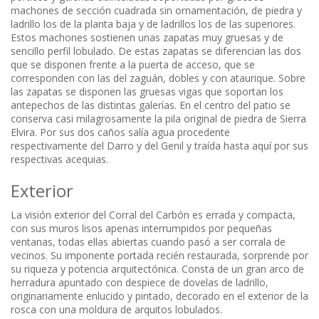
machones de sección cuadrada sin ornamentación, de piedra y
ladrillo los de la planta baja y de ladrillos los de las superiores.
Estos machones sostienen unas zapatas muy gruesas y de
sencillo perfil lobulado. De estas zapatas se diferencian las dos
que se disponen frente a la puerta de acceso, que se
corresponden con las del zaguán, dobles y con ataurique. Sobre
las zapatas se disponen las gruesas vigas que soportan los
antepechos de las distintas galerías. En el centro del patio se
conserva casi milagrosamente la pila original de piedra de Sierra
Elvira. Por sus dos caños salía agua procedente
respectivamente del Darro y del Genil y traída hasta aquí por sus
respectivas acequias.
Exterior
La visión exterior del Corral del Carbón es errada y compacta,
con sus muros lisos apenas interrumpidos por pequeñas
ventanas, todas ellas abiertas cuando pasó a ser corrala de
vecinos. Su imponente portada recién restaurada, sorprende por
su riqueza y potencia arquitectónica. Consta de un gran arco de
herradura apuntado con despiece de dovelas de ladrillo,
originariamente enlucido y pintado, decorado en el exterior de la
rosca con una moldura de arquitos lobulados.