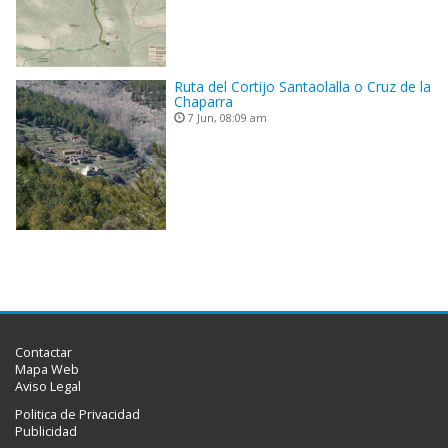
Ruta del Cortijo Santaolalla o Cruz de la
Chaparra
7 Jun, 08:09 am
Contactar
Mapa Web
Aviso Legal
Politica de Privacidad
Publicidad