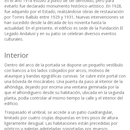
En el año 1918 estuvo a punto de ser demolido, pero para
evitarlo fue declarado monumento histórico-artístico. En 1928,
fue adquirido por el Estado, realizándose obras de restauración
por Torres Balbás entre 1929 y 1931, Nuevas intervenciones se
han sucedido desde la década de los noventa hasta la
actualidad. En el presente, el edificio es sede de la Fundación El
Legado Andalusí y en su patio se celebran diversos eventos
culturales.
Interior
Dentro del arco de la portada se dispone un pequeño vestíbulo
con bancos a los lados cobijados por arcos, motivos de
ataurique y bandas epigráficas cursivas. Se cubre este portal con
una bóveda de mocárabes. Una puerta da paso al interior de la
alhóndiga, dejando por encima una ventana geminada por la
que el alhondiguero desde su habitación, ubicada en la segunda
planta, podía controlar al mismo tiempo la calle y el interior del
edificio.
Traspasado el umbral, se accede a un patio cuadrangular,
limitado por cuatro crujías dispuestas en tres pisos de altura
ligeramente desigual. Las habitaciones están precedidas por
pórticos y galerías adinteladas soportadas por gruesos