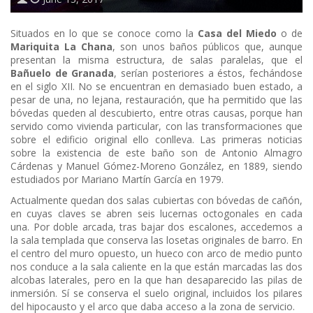
Situados en lo que se conoce como la
Casa del Miedo
o de
Mariquita La Chana
, son unos baños públicos que, aunque
presentan la misma estructura, de salas paralelas, que el
Bañuelo de Granada
, serían posteriores a éstos, fechándose
en el siglo XII. No se encuentran en demasiado buen estado, a
pesar de una, no lejana, restauración, que ha permitido que las
bóvedas queden al descubierto, entre otras causas, porque han
servido como vivienda particular, con las transformaciones que
sobre el edificio original ello conlleva. Las primeras noticias
sobre la existencia de este baño son de Antonio Almagro
Cárdenas y Manuel Gómez-Moreno González, en 1889, siendo
estudiados por Mariano Martín García en 1979.
Actualmente quedan dos salas cubiertas con bóvedas de cañón,
en cuyas claves se abren seis lucernas octogonales en cada
una. Por doble arcada, tras bajar dos escalones, accedemos a
la sala templada que conserva las losetas originales de barro. En
el centro del muro opuesto, un hueco con arco de medio punto
nos conduce a la sala caliente en la que están marcadas las dos
alcobas laterales, pero en la que han desaparecido las pilas de
inmersión. Sí se conserva el suelo original, incluidos los pilares
del hipocausto y el arco que daba acceso a la zona de servicio.