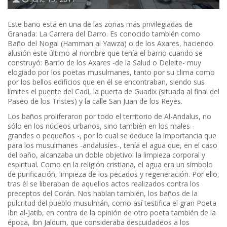
Este baño está en una de las zonas más privilegiadas de
Granada: La Carrera del Darro. Es conocido también como
Baño del Nogal (Hamman al Yawza) o de los Axares, haciendo
alusión este último al nombre que tenía el barrio cuando se
construyó: Barrio de los Axares -de la Salud o Deleite- muy
elogiado por los poetas musulmanes, tanto por su clima como
por los bellos edificios que en él se encontraban, siendo sus
límites el puente del Cadí, la puerta de Guadix (situada al final del
Paseo de los Tristes) y la calle San Juan de los Reyes.
Los baños proliferaron por todo el territorio de Al-Andalus, no
sólo en los núcleos urbanos, sino también en los males -
grandes o pequeños -, por lo cual se deduce la importancia que
para los musulmanes -andalusíes-, tenía el agua que, en el caso
del baño, alcanzaba un doble objetivo: la limpieza corporal y
espiritual. Como en la religión cristiana, el agua era un símbolo
de purificación, limpieza de los pecados y regeneración. Por ello,
tras él se liberaban de aquellos actos realizados contra los
preceptos del Corán. Nos hablan también, los baños de la
pulcritud del pueblo musulmán, como así testifica el gran Poeta
Ibn al-Jatib, en contra de la opinión de otro poeta también de la
época, Ibn Jaldum, que consideraba descuidadeos a los