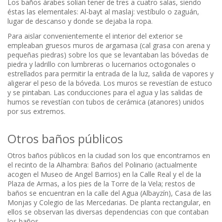
Los baños árabes solían tener de tres a cuatro salas, siendo
éstas las elementales: Al-bayt al maslaj: vestíbulo o zaguán,
lugar de descanso y donde se dejaba la ropa.
Para aislar convenientemente el interior del exterior se
empleaban gruesos muros de argamasa (cal grasa con arena y
pequeñas piedras) sobre los que se levantaban las bóvedas de
piedra y ladrillo con lumbreras o lucernarios octogonales o
estrellados para permitir la entrada de la luz, salida de vapores y
aligerar el peso de la bóveda. Los muros se revestían de estuco
y se pintaban. Las conducciones para el agua y las salidas de
humos se revestían con tubos de cerámica (atanores) unidos
por sus extremos.
Otros baños públicos
Otros baños públicos en la ciudad son los que encontramos en
el recinto de la Alhambra: Baños del Polinario (actualmente
acogen el Museo de Angel Barrios) en la Calle Real y el de la
Plaza de Armas, a los pies de la Torre de la Vela; restos de
baños se encuentran en la calle del Agua (Albayzín), Casa de las
Monjas y Colegio de las Mercedarias. De planta rectangular, en
ellos se observan las diversas dependencias con que contaban
los baños.