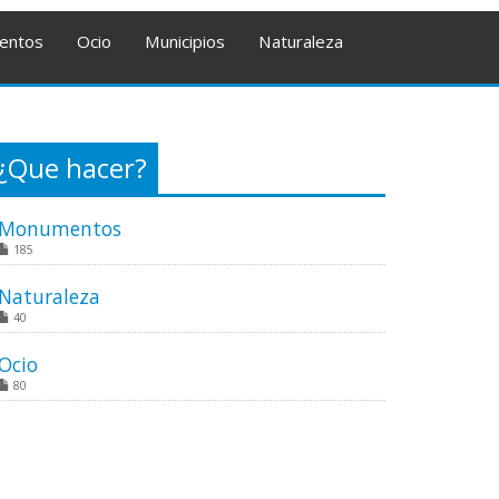
entos
Ocio
Municipios
Naturaleza
¿Que hacer?
Monumentos
185
Naturaleza
40
Ocio
80