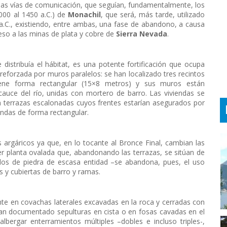
e las vías de comunicación, que seguían, fundamentalmente, los
2000 al 1450 a.C.) de
Monachil
, que será, más tarde, utilizado
a.C., existiendo, entre ambas, una fase de abandono, a causa
eso a las minas de plata y cobre de
Sierra Nevada
.
 distribuía el hábitat, es una potente fortificación que ocupa
reforzada por muros paralelos: se han localizado tres recintos
tiene forma rectangular (15×8 metros) y sus muros están
auce del río, unidas con mortero de barro. Las viviendas se
en terrazas escalonadas cuyos frentes estarían asegurados por
ndas de forma rectangular.
s argáricos ya que, en lo tocante al Bronce Final, cambian las
ner planta ovalada que, abandonando las terrazas, se sitúan de
los de piedra de escasa entidad –se abandona, pues, el uso
s y cubiertas de barro y ramas.
nte en covachas laterales excavadas en la roca y cerradas con
an documentado sepulturas en cista o en fosas cavadas en el
albergar enterramientos múltiples –dobles e incluso triples-,