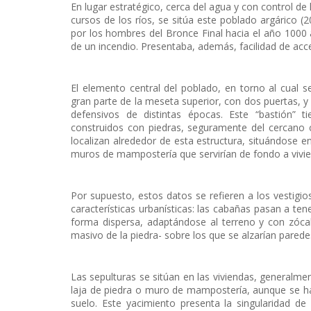
En lugar estratégico, cerca del agua y con control d
cursos de los ríos, se sitúa este poblado argárico (
por los hombres del Bronce Final hacia el año 1000 
de un incendio. Presentaba, además, facilidad de acc
El elemento central del poblado, en torno al cual se
gran parte de la meseta superior, con dos puertas, y 
defensivos de distintas épocas. Este “bastión” 
construidos con piedras, seguramente del cercano c
localizan alrededor de esta estructura, situándose 
muros de mampostería que servirían de fondo a vivie
Por supuesto, estos datos se refieren a los vestigio
características urbanísticas: las cabañas pasan a te
forma dispersa, adaptándose al terreno y con zóca
masivo de la piedra- sobre los que se alzarían parede
Las sepulturas se sitúan en las viviendas, generalme
laja de piedra o muro de mampostería, aunque se h
suelo. Este yacimiento presenta la singularidad de 