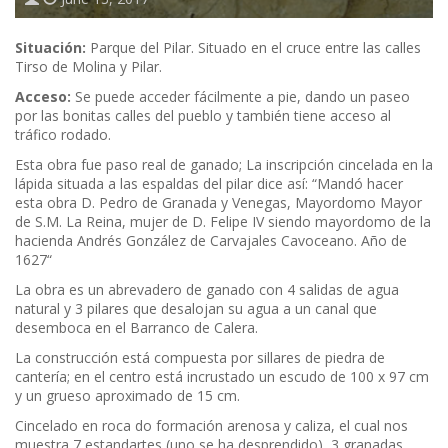
Situación:
Parque del Pilar. Situado en el cruce entre las calles
Tirso de Molina y Pilar.
Acceso:
Se puede acceder fácilmente a pie, dando un paseo
por las bonitas calles del pueblo y también tiene acceso al
tráfico rodado.
Esta obra fue paso real de ganado; La inscripción cincelada en la
lápida situada a las espaldas del pilar dice así: “Mandó hacer
esta obra D. Pedro de Granada y Venegas, Mayordomo Mayor
de S.M. La Reina, mujer de D. Felipe IV siendo mayordomo de la
hacienda Andrés González de Carvajales Cavoceano. Año de
1627“
La obra es un abrevadero de ganado con 4 salidas de agua
natural y 3 pilares que desalojan su agua a un canal que
desemboca en el Barranco de Calera.
La construcción está compuesta por sillares de piedra de
cantería; en el centro está incrustado un escudo de 100 x 97 cm
y un grueso aproximado de 15 cm.
Cincelado en roca do formación arenosa y caliza, el cual nos
muestra 7 estandartes (uno se ha desprendido), 3 granadas