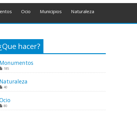
entos
Ocio
Municipios
Naturaleza
¿Que hacer?
Monumentos
185
Naturaleza
40
Ocio
80