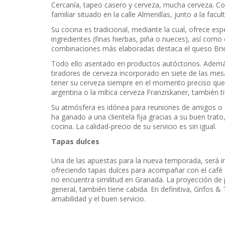
Cercanía, tapeo casero y cerveza, mucha cerveza. C
familiar situado en la calle Almenillas, junto a la facul
Su cocina es tradicional, mediante la cual, ofrece es
ingredientes (finas hierbas, piña o nueces), así como
combinaciones más elaboradas destaca el queso Brie 
Todo ello asentado en productos autóctonos. Además
tiradores de cerveza incorporado en siete de las mesa
tener su cerveza siempre en el momento preciso que 
argentina o la mítica cerveza Franziskaner, también t
Su atmósfera es idónea para reuniones de amigos o 
ha ganado a una clientela fija gracias a su buen trat
cocina. La calidad-precio de su servicio es sin igual.
Tapas dulces
Una de las apuestas para la nueva temporada, será in
ofreciendo tapas dulces para acompañar con el café 
no encuentra similitud en Granada. La proyección de p
general, también tiene cabida. En definitiva, Grifos
amabilidad y el buen servicio.