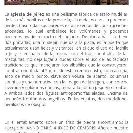
La I
glesia de Jérez
es una bellísima fábrica de estilo mudéjar,
de las más bonitas de la provincia, sin duda, no nos la podemos
perder. Casi todas sus paredes están exentas de construcciones
adosadas, lo cual embellece los volúmenes y podemos
hacernos una idea exacta del conjunto. De planta basilical, tiene
dos portadas, una mudéjar, que da a la plaza, es la puerta que
actualmente usan fieles y visitantes, en el que el uso del ladrillo
rojo y el encuadre de la misma con el tradicional alfiz de las
mezquitas, no deja lugar a dudas sobre el uso de las técnicas
tradicionales que manejaron los albañiles que la construyeron.
La otra, orientada al Sur, es de estilo renacentista, con cantería,
arco de medio punto, clave con voluta de acanto, columnas
corintias y una hornacina con la imagen de la virgen, con concha
invertida y columnas dóricas, rematada por un pequeño frontón.
A ambos lados dos figuras antropomorfas aladas. Encima del
pequeño frontón dos angelitos. En las enjutas, dos medallones
heráldicos de obispos.
En el entablamento sobre un friso de piedra encontramos la
inscripción ANNO DNIIS 4 IDIEC DE CEMBRIS: Año de nuestro