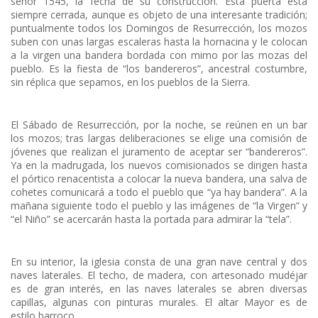
señor 1545, la fecha de su construcción. Esta puerta está
siempre cerrada, aunque es objeto de una interesante tradición;
puntualmente todos los Domingos de Resurrección, los mozos
suben con unas largas escaleras hasta la hornacina y le colocan
a la virgen una bandera bordada con mimo por las mozas del
pueblo. Es la fiesta de “los bandereros”, ancestral costumbre,
sin réplica que sepamos, en los pueblos de la Sierra.
El Sábado de Resurrección, por la noche, se reúnen en un bar
los mozos; tras largas deliberaciones se elige una comisión de
jóvenes que realizan el juramento de aceptar ser “bandereros”.
Ya en la madrugada, los nuevos comisionados se dirigen hasta
el pórtico renacentista a colocar la nueva bandera, una salva de
cohetes comunicará a todo el pueblo que “ya hay bandera”. A la
mañana siguiente todo el pueblo y las imágenes de “la Virgen” y
“el Niño” se acercarán hasta la portada para admirar la “tela”.
En su interior, la iglesia consta de una gran nave central y dos
naves laterales. El techo, de madera, con artesonado mudéjar
es de gran interés, en las naves laterales se abren diversas
capillas, algunas con pinturas murales. El altar Mayor es de
estilo barroco.