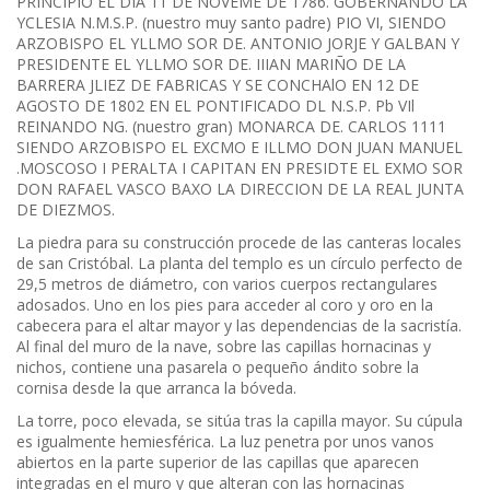
PRINCIPIO EL DIA 11 DE NOVEME DE 1786. GOBERNANDO LA
YCLESIA N.M.S.P. (nuestro muy santo padre) PIO VI, SIENDO
ARZOBISPO EL YLLMO SOR DE. ANTONIO JORJE Y GALBAN Y
PRESIDENTE EL YLLMO SOR DE. IIIAN MARIÑO DE LA
BARRERA JLIEZ DE FABRICAS Y SE CONCHAlO EN 12 DE
AGOSTO DE 1802 EN EL PONTIFICADO DL N.S.P. Pb VIl
REINANDO NG. (nuestro gran) MONARCA DE. CARLOS 1111
SIENDO ARZOBISPO EL EXCMO E ILLMO DON JUAN MANUEL
.MOSCOSO I PERALTA I CAPITAN EN PRESIDTE EL EXMO SOR
DON RAFAEL VASCO BAXO LA DIRECCION DE LA REAL JUNTA
DE DIEZMOS.
La piedra para su construcción procede de las canteras locales
de san Cristóbal. La planta del templo es un círculo perfecto de
29,5 metros de diámetro, con varios cuerpos rectangulares
adosados. Uno en los pies para acceder al coro y oro en la
cabecera para el altar mayor y las dependencias de la sacristía.
Al final del muro de la nave, sobre las capillas hornacinas y
nichos, contiene una pasarela o pequeño ándito sobre la
cornisa desde la que arranca la bóveda.
La torre, poco elevada, se sitúa tras la capilla mayor. Su cúpula
es igualmente hemiesférica. La luz penetra por unos vanos
abiertos en la parte superior de las capillas que aparecen
integradas en el muro y que alteran con las hornacinas