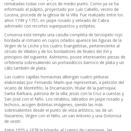
rematadas todas con arcos de medio punto. Como ya se ha
informado el púlpito, proyectado por Luís Cabello, vecino de
Lucena, procede de la iglesia de la Villa. Fue realizado entre los
años 1749 y 1751, en jaspe rosado y veteado de Cabra
adornado con recortes superpuestos y estípites.
Conserva este templo una casulla completa de terciopelo rojo
bordada al romano en cuyos orlados aparece las figuras de la
Virgen de la Leche y los cuatro Evangelistas, perteneciente al
círculo de Villalón y de los bordadores de finales del XVI y
principios del siguiente. Asímismo, posee interesantes piezas de
orfebrería sobresaliendo un portaviáticos barroco de plata y un
cáliz también de plata.
Las cuatro capillas hornacinas albergan cuatro pinturas
elaboradas por Fernando Marín que representan, a petición del
vicario de Montefrío, la Encarnación, titular de la parroquia;
Santa Bárbara, patrona de la villa; Jesús con la Cruz a cuestas y
San José con el Niño. Los retablos, labrados en jaspe rosado y
lechoso, acogen distintas imágenes, siendo las más
sobresalientes desde el punto de vista artístico, las de un
Nazareno, Virgen con el Niño, un san Antonio y una Dolorosa
de vestir.
Entre 1955 y 1978 la bóveda, el cuerpo de campanas, las