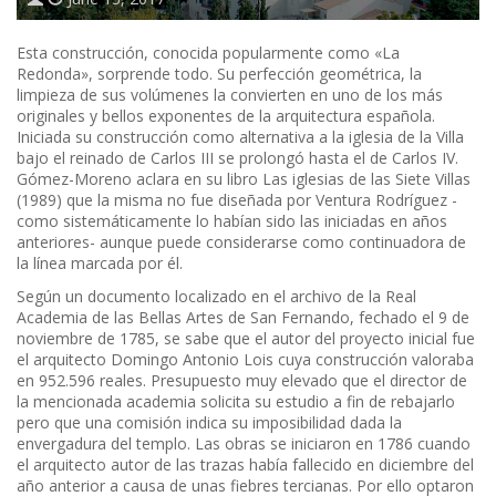
Esta construcción, conocida popularmente como «La
Redonda», sorprende todo. Su perfección geométrica, la
limpieza de sus volúmenes la convierten en uno de los más
originales y bellos exponentes de la arquitectura española.
Iniciada su construcción como alternativa a la iglesia de la Villa
bajo el reinado de Carlos III se prolongó hasta el de Carlos IV.
Gómez-Moreno aclara en su libro Las iglesias de las Siete Villas
(1989) que la misma no fue diseñada por Ventura Rodríguez -
como sistemáticamente lo habían sido las iniciadas en años
anteriores- aunque puede considerarse como continuadora de
la línea marcada por él.
Según un documento localizado en el archivo de la Real
Academia de las Bellas Artes de San Fernando, fechado el 9 de
noviembre de 1785, se sabe que el autor del proyecto inicial fue
el arquitecto Domingo Antonio Lois cuya construcción valoraba
en 952.596 reales. Presupuesto muy elevado que el director de
la mencionada academia solicita su estudio a fin de rebajarlo
pero que una comisión indica su imposibilidad dada la
envergadura del templo. Las obras se iniciaron en 1786 cuando
el arquitecto autor de las trazas había fallecido en diciembre del
año anterior a causa de unas fiebres tercianas. Por ello optaron