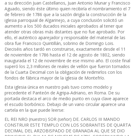
a su dirección Juan Castellanos, Juan Antonio Munar y Francisco
Aguado, siendo éste último quien recibiría el nombramiento el 7
de febrero de 1786 que a la sazón dirigía la construcción de la
iglesia parroquial de Algarinejo, a cuya conclusión solicitó un
aumento a los 500 ducados iniciales aprobados al tener que
atender otras obras más distantes que no fue aprobado. Por
ello, el auténtico aparejador y responsable del material de las
obra fue Francisco Quintillán, sobrino de Domingo Lois.
Dieciséis años tardó en construirse, exactamente desde el 11
de noviembre de 1786 hasta el 12 de agosto de 1802, siendo
inaugurada el 12 de noviembre de ese mismo año. El coste final
superó los 2,3 millones de reales de vellón que fueron tomados
de la Cuarta Decimal con la obligación de redimirlos con los
fondos de fábrica mayor de la iglesia de Montefrío.
Esta iglesia única en nuestro país tuvo como modelo y
precedente el Panteón de Agripa-Adriano, en Roma. De su
portada destaca el arco de medio punto en cuya clave aparece
el escudo borbónico. Debajo de un vano circular aparece una
cartela en la que puede leerse:
EL REI NRO (nuestro) SOR (señor) DE. CARLOS III MANDO
CONSTRUIR ESTE TEMPLO CON LOS SOBRANTES DE QUARTA
DECIMAL DEL ARZOBISPADO DE GRANADA AL QUE SE DIO