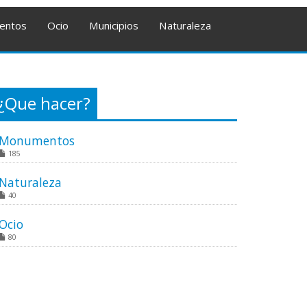
entos
Ocio
Municipios
Naturaleza
¿Que hacer?
Monumentos
185
Naturaleza
40
Ocio
80