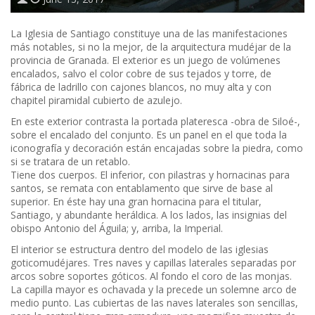
La Iglesia de Santiago constituye una de las manifestaciones
más notables, si no la mejor, de la arquitectura mudéjar de la
provincia de Granada. El exterior es un juego de volúmenes
encalados, salvo el color cobre de sus tejados y torre, de
fábrica de ladrillo con cajones blancos, no muy alta y con
chapitel piramidal cubierto de azulejo.
En este exterior contrasta la portada plateresca -obra de Siloé-,
sobre el encalado del conjunto. Es un panel en el que toda la
iconografía y decoración están encajadas sobre la piedra, como
si se tratara de un retablo.
Tiene dos cuerpos. El inferior, con pilastras y hornacinas para
santos, se remata con entablamento que sirve de base al
superior. En éste hay una gran hornacina para el titular,
Santiago, y abundante heráldica. A los lados, las insignias del
obispo Antonio del Águila; y, arriba, la Imperial.
El interior se estructura dentro del modelo de las iglesias
goticomudéjares. Tres naves y capillas laterales separadas por
arcos sobre soportes góticos. Al fondo el coro de las monjas.
La capilla mayor es ochavada y la precede un solemne arco de
medio punto. Las cubiertas de las naves laterales son sencillas,