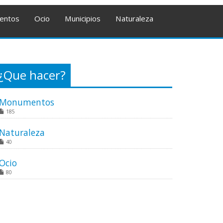
entos
Ocio
Municipios
Naturaleza
¿Que hacer?
Monumentos
185
Naturaleza
40
Ocio
80