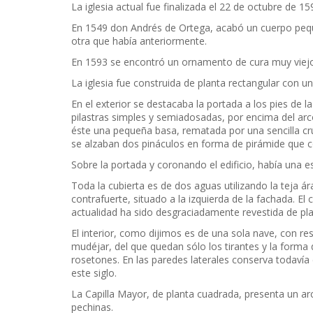
La iglesia actual fue finalizada el 22 de octubre de 15
En 1549 don Andrés de Ortega, acabó un cuerpo pequ
otra que había anteriormente.
En 1593 se encontró un ornamento de cura muy viejo 
La iglesia fue construida de planta rectangular con 
En el exterior se destacaba la portada a los pies de 
pilastras simples y semiadosadas, por encima del arco
éste una pequeña basa, rematada por una sencilla c
se alzaban dos pináculos en forma de pirámide que co
Sobre la portada y coronando el edificio, había una 
Toda la cubierta es de dos aguas utilizando la teja 
contrafuerte, situado a la izquierda de la fachada. El
actualidad ha sido desgraciadamente revestida de plaq
El interior, como dijimos es de una sola nave, con re
mudéjar, del que quedan sólo los tirantes y la forma 
rosetones. En las paredes laterales conserva todaví
este siglo.
La Capilla Mayor, de planta cuadrada, presenta un arc
pechinas.