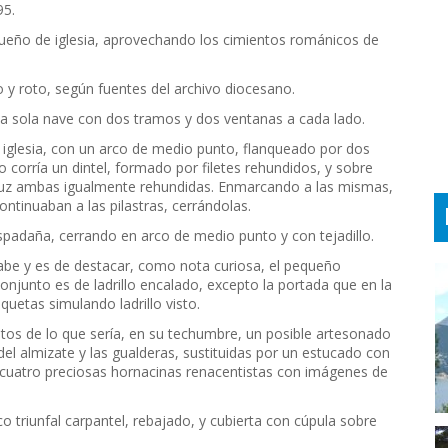
95.
eño de iglesia, aprovechando los cimientos románicos de
y roto, según fuentes del archivo diocesano.
una sola nave con dos tramos y dos ventanas a cada lado.
la iglesia, con un arco de medio punto, flanqueado por dos
 corría un dintel, formado por filetes rehundidos, y sobre
ruz ambas igualmente rehundidas. Enmarcando a las mismas,
ntinuaban a las pilastras, cerrándolas.
espadaña, cerrando en arco de medio punto y con tejadillo.
árabe y es de destacar, como nota curiosa, el pequeño
 conjunto es de ladrillo encalado, excepto la portada que en la
uetas simulando ladrillo visto.
stos de lo que sería, en su techumbre, un posible artesonado
del almizate y las gualderas, sustituidas por un estucado con
a cuatro preciosas hornacinas renacentistas con imágenes de
o triunfal carpantel, rebajado, y cubierta con cúpula sobre