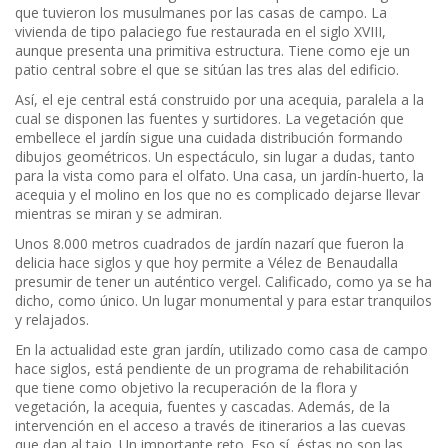
que tuvieron los musulmanes por las casas de campo. La
vivienda de tipo palaciego fue restaurada en el siglo XVIII,
aunque presenta una primitiva estructura. Tiene como eje un
patio central sobre el que se sitúan las tres alas del edificio.
Así, el eje central está construido por una acequia, paralela a la
cual se disponen las fuentes y surtidores. La vegetación que
embellece el jardín sigue una cuidada distribución formando
dibujos geométricos. Un espectáculo, sin lugar a dudas, tanto
para la vista como para el olfato. Una casa, un jardín-huerto, la
acequia y el molino en los que no es complicado dejarse llevar
mientras se miran y se admiran.
Unos 8.000 metros cuadrados de jardín nazarí que fueron la
delicia hace siglos y que hoy permite a Vélez de Benaudalla
presumir de tener un auténtico vergel. Calificado, como ya se ha
dicho, como único. Un lugar monumental y para estar tranquilos
y relajados.
En la actualidad este gran jardín, utilizado como casa de campo
hace siglos, está pendiente de un programa de rehabilitación
que tiene como objetivo la recuperación de la flora y
vegetación, la acequia, fuentes y cascadas. Además, de la
intervención en el acceso a través de itinerarios a las cuevas
que dan al tajo. Un importante reto. Eso sí, éstas no son las