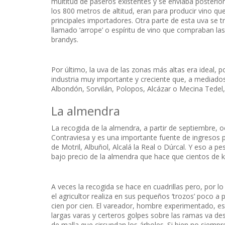
multitud de paseros existentes y se enviaba posteri
los 800 metros de altitud, eran para producir vino que,
principales importadores. Otra parte de esta uva se 
llamado ‘arrope’ o espíritu de vino que compraban la
brandys.
Por último, la uva de las zonas más altas era ideal,
industria muy importante y creciente que, a mediados 
Albondón, Sorvilán, Polopos, Alcázar o Mecina Tedel,
La almendra
La recogida de la almendra, a partir de septiembre, o
Contraviesa y es una importante fuente de ingresos 
de Motril, Albuñol, Alcalá la Real o Dúrcal. Y eso a 
bajo precio de la almendra que hace que cientos de k
A veces la recogida se hace en cuadrillas pero, por lo 
el agricultor realiza en sus pequeños ‘trozos’ poco a
cien por cien. El vareador, hombre experimentado, es
largas varas y certeros golpes sobre las ramas va de
de malla que circundan los árboles. Si bien no siempre