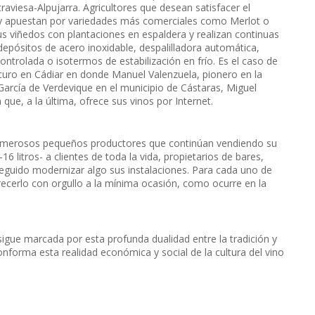
raviesa-Alpujarra. Agricultores que desean satisfacer el
 y apuestan por variedades más comerciales como Merlot o
 viñedos con plantaciones en espaldera y realizan continuas
pósitos de acero inoxidable, despalilladora automática,
ntrolada o isotermos de estabilización en frío. Es el caso de
uro en Cádiar en donde Manuel Valenzuela, pionero en la
García de Verdevique en el municipio de Cástaras, Miguel
 que, a la última, ofrece sus vinos por Internet.
, numerosos pequeños productores que continúan vendiendo su
6 litros- a clientes de toda la vida, propietarios de bares,
eguido modernizar algo sus instalaciones. Para cada uno de
frecerlo con orgullo a la mínima ocasión, como ocurre en la
sa sigue marcada por esta profunda dualidad entre la tradición y
nforma esta realidad económica y social de la cultura del vino