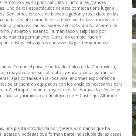
territorio y es su principal cultivo junto a las grandes
. Uno de los espectáculos de esta comarca tiene lugar a
ros. Son lomas enteras de blanco algodón y rosa claro en las
escena fascinante como lo es también ver todavía mulos en el
dura- para realizar las labores agrícolas: arado, acarreo de
o muy abierto y extenso, humanizado y salpicado por
ias de manera permanente. Otros, en cambio, fueron
pan turistas extranjeros que viven largas temporadas e,
das. Porque el paisaje ondulado, típico de la Contraviesa,
a la mayoría: la de sus abruptos y encajonados barrancos.
eras rajas cortadas en la roca viva, enormes espolones de
gunos se encuentran equipados con los anclajes necesarios para
rela. O el impresionante trayecto de dos horas a través de un
ncluida al yacimiento arqueológico de El Castillejo, Alfornón
ñas, una planta introducida por griegos y romanos que ha
s lagares y bodegas que forman parte indisoluble de las casas