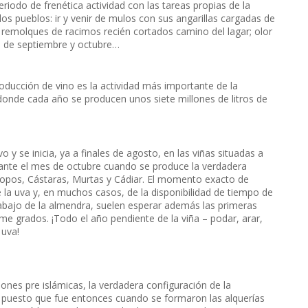
riodo de frenética actividad con las tareas propias de la
os pueblos: ir y venir de mulos con sus angarillas cargadas de
n remolques de racimos recién cortados camino del lagar; olor
s de septiembre y octubre…
oducción de vino es la actividad más importante de la
nde cada año se producen unos siete millones de litros de
o y se inicia, ya a finales de agosto, en las viñas situadas a
rante el mes de octubre cuando se produce la verdadera
olopos, Cástaras, Murtas y Cádiar. El momento exacto de
la uva y, en muchos casos, de la disponibilidad de tiempo de
rabajo de la almendra, suelen esperar además las primeras
ome grados. ¡Todo el año pendiente de la viña – podar, arar,
 uva!
ciones pre islámicas, la verdadera configuración de la
 puesto que fue entonces cuando se formaron las alquerías