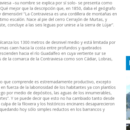
ntraviesa –su nombre se explica por sí solo- se presenta como
. ¡Qué mejor que la descripción que, en 1850, daba el geógrafo
y dimensión! “La Contraviesa es una cordillera de montañas en
ltimo escalón. Nace al pie del cerro Cerrajón de Murtas, y
e, concluye a las seis leguas por unirse a la sierra de Lújar”.
lcanza los 1300 metros de desnivel medio y está limitada por
 lomas caen hacia la costa entre profundos y quebrados
scienden hacia el río Guadalfeo en cuya vertiente sur se
s de la comarca de la Contraviesa como son Cádiar, Lobras,
reno que comprende es estremadamente productivo, excepto
n fuerza de la laboriosidad de los habitantes ya con plantíos
iego por medio de depósitos, las aguas de los innumerables,
rtes”. Y se puede decir que esto no ha cambiado tanto desde
ulpa de la filoxera y los históricos encinares desaparecieron
 quedando hoy sólo simples reductos en los barrancos y