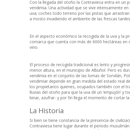
Con la llegada del otoño la Contraviesa entra en un pe
vendimia. Una actividad que se vive intensamente en l
uva; coches todo terreno por las pistas que arrastra
a mosto invadiendo el ambiente de las frescas tarde
En el aspecto económico la recogida de la uva y la pr
comarca que cuenta con más de 6000 hectáreas en do
vino.
El proceso de recogida tradicional es lento y progresiv
menor altura, en el municipio de Albuñol. Pero es du
vendimia en el conjunto de las lomas de Sorvilán, P
vendimiar depende en gran medida del estado real de 
los propietarios quienes, ocupados también con el t
lluvias del otoño para que la uva dé un ‘empujón’ y t
binar, azufrar- y por fin llega el momento de cortar la
La Historia
Si bien se tiene constancia de la presencia de civiliza
Contraviesa tiene lugar durante el periodo musulmán