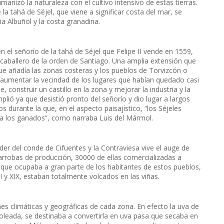
nizó la naturaleza con el cultivo intensivo de estas tierras.
a tahá de Séjel, que viene a significar costa del mar, se
a Albuñol y la costa granadina.
n el señorío de la tahá de Séjel que Felipe II vende en 1559,
caballero de la orden de Santiago. Una amplia extensión que
que añadía las zonas costeras y los pueblos de Torvizcón o
 aumentar la vecindad de los lugares que habían quedado casi
 construir un castillo en la zona y mejorar la industria y la
lió ya que desistió pronto del señorío y dio lugar a largos
 durante la que, en el aspecto paisajístico, “los Séjeles
ra los ganados”, como narraba Luis del Mármol.
oder del conde de Cifuentes y la Contraviesa vive el auge de
rrobas de producción, 30000 de ellas comercializadas a
a que ocupaba a gran parte de los habitantes de estos pueblos,
I y XIX, estaban totalmente volcados en las viñas.
es climáticas y geográficas de cada zona. En efecto la uva de
leada, se destinaba a convertirla en uva pasa que secaba en