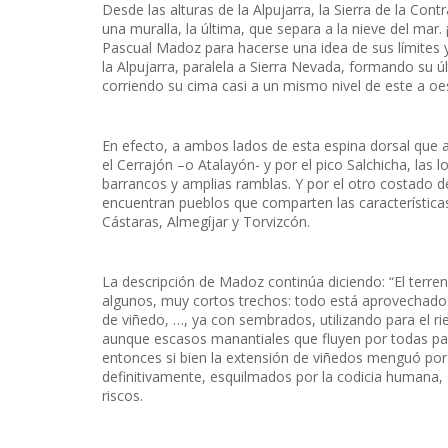
Desde las alturas de la Alpujarra, la Sierra de la Co
una muralla, la última, que separa a la nieve del mar
Pascual Madoz para hacerse una idea de sus límites 
la Alpujarra, paralela a Sierra Nevada, formando su ú
corriendo su cima casi a un mismo nivel de este a oest
En efecto, a ambos lados de esta espina dorsal que a
el Cerrajón –o Atalayón- y por el pico Salchicha, las
barrancos y amplias ramblas. Y por el otro costado de
encuentran pueblos que comparten las característica
Cástaras, Almegíjar y Torvizcón.
La descripción de Madoz continúa diciendo: “El ter
algunos, muy cortos trechos: todo está aprovechado e
de viñedo, …, ya con sembrados, utilizando para el r
aunque escasos manantiales que fluyen por todas pa
entonces si bien la extensión de viñedos menguó por c
definitivamente, esquilmados por la codicia humana,
riscos.