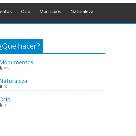
entos
Ocio
Municipios
Naturaleza
¿Que hacer?
Monumentos
185
Naturaleza
40
Ocio
80