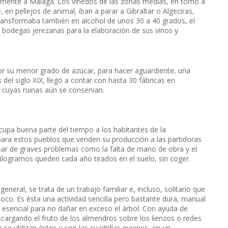
ormente a Málaga. Los viñedos de las zonas medias, en torno a
 en pellejos de animal, iban a parar a Gibraltar o Algeciras,
transformaba también en alcohol de unos 30 a 40 grados, el
s bodegas jerezanas para la elaboración de sus vinos y
 por su menor grado de azúcar, para hacer aguardiente, una
del siglo XIX, llegó a contar con hasta 30 fábricas en
 cuyas ruinas aún se conservan.
cupa buena parte del tiempo a los habitantes de la
para estos pueblos que venden su producción a las partidoras
pesar de graves problemas como la falta de mano de obra y el
ilogramos queden cada año tirados en el suelo, sin coger.
general, se trata de un trabajo familiar e, incluso, solitario que
 poco. Es ésta una actividad sencilla pero bastante dura, manual
 esencial para no dañar en exceso el árbol. Con ayuda de
scargando el fruto de los almendros sobre los lienzos o redes
 se utilizan éstos y son las cuadrillas quienes, en un