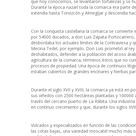
que hoy conocemos, se levantaron fortalezas y se huma
Durante la época nazarí toda la comarca era parte de l
extendía hasta Torvizcón y Almegíjar y descendía haci
Con la conquista castellana la comarca se convierte e
por 54000 ducados, a don Luis Zapata Portocarrero, 
desbordaba los actuales límites de la Contraviesa y 
Mecina Tedel, por ejemplo. Don Luis prometió al rey
deshabitados, defender a la población del acoso árabe,
agricultura de la comarca, términos éstos que no cump
procesos de propiedad. Una época de continuos litigios
estaban cubiertos de grandes encinares y hierbas pa
Durante el siglo XVII y XVIII, la comarca ya está en p
sus viñedos con 2500 hectáreas plantadas y 100000 a
través del cercano puerto de La Rábita. Una industri
en continuo crecimiento y que, durante los siglos XVII
Volcados y especializados en función de las condicion
las cotas bajas, una variedad moscatel mucho más so