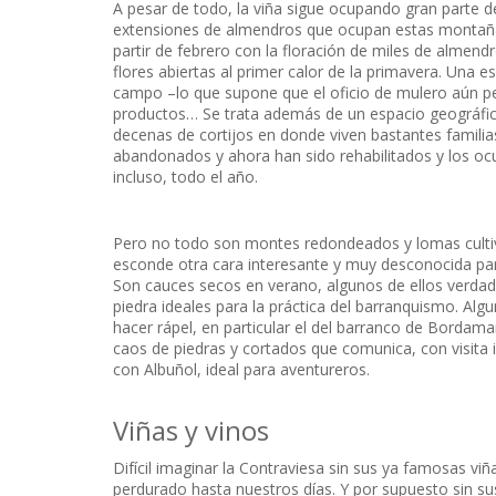
A pesar de todo, la viña sigue ocupando gran parte del 
extensiones de almendros que ocupan estas montañas
partir de febrero con la floración de miles de almend
flores abiertas al primer calor de la primavera. Una 
campo –lo que supone que el oficio de mulero aún per
productos… Se trata además de un espacio geográfic
decenas de cortijos en donde viven bastantes famil
abandonados y ahora han sido rehabilitados y los ocu
incluso, todo el año.
Pero no todo son montes redondeados y lomas cultiva
esconde otra cara interesante y muy desconocida par
Son cauces secos en verano, algunos de ellos verdad
piedra ideales para la práctica del barranquismo. Al
hacer rápel, en particular el del barranco de Bordama
caos de piedras y cortados que comunica, con visita i
con Albuñol, ideal para aventureros.
Viñas y vinos
Difícil imaginar la Contraviesa sin sus ya famosas vi
perdurado hasta nuestros días. Y por supuesto sin su