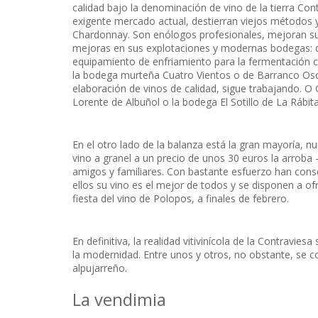
calidad bajo la denominación de vino de la tierra Cont
exigente mercado actual, destierran viejos métodos
Chardonnay. Son enólogos profesionales, mejoran sus
mejoras en sus explotaciones y modernas bodegas: de
equipamiento de enfriamiento para la fermentación co
la bodega murteña Cuatro Vientos o de Barranco Osc
elaboración de vinos de calidad, sigue trabajando. O 
Lorente de Albuñol o la bodega El Sotillo de La Rábita
En el otro lado de la balanza está la gran mayoría
vino a granel a un precio de unos 30 euros la arroba –1
amigos y familiares. Con bastante esfuerzo han cons
ellos su vino es el mejor de todos y se disponen a o
fiesta del vino de Polopos, a finales de febrero.
En definitiva, la realidad vitivinícola de la Contravie
la modernidad. Entre unos y otros, no obstante, se co
alpujarreño.
La vendimia