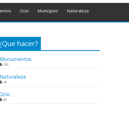
entos
Ocio
Municipios
Naturaleza
¿Que hacer?
Monumentos
185
Naturaleza
40
Ocio
80