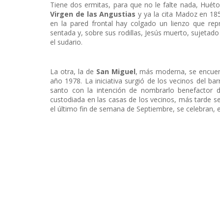
Tiene dos ermitas, para que no le falte nada, Huét
Virgen de las Angustias
y ya la cita Madoz en 185
en la pared frontal hay colgado un lienzo que rep
sentada y, sobre sus rodillas, Jesús muerto, sujetado
el sudario.
La otra, la de
San Miguel
, más moderna, se encuent
año 1978. La iniciativa surgió de los vecinos del b
santo con la intención de nombrarlo benefactor d
custodiada en las casas de los vecinos, más tarde se 
el último fin de semana de Septiembre, se celebran, e