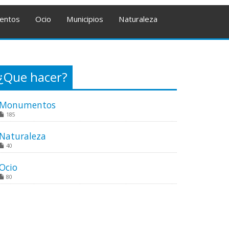
entos
Ocio
Municipios
Naturaleza
¿Que hacer?
Monumentos
185
Naturaleza
40
Ocio
80