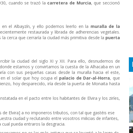
930, cuando se trazó la
carretera de Murcia
, que seccionó
o en el Albayzín, y ello podemos leerlo en la
muralla de la
recientemente restaurada y librada de adherencias vegetales.
 la cerca que cerraría la ciudad más primitiva desde la
puerta
ibir la ciudad del siglo XI y XII. Para ello, desnudemos de
a donde estamos y convirtamos la cuesta de la Alhacaba en un
aría con sus pequeñas casas desde la muralla hacia el este,
 en el solar que hoy ocupa el
palacio de Dar-al-Horra
, que
ienzo, hoy desparecido, iría desde la puerta de Monaita hasta
atada en el pacto entre los habitantes de Elvira y los ziríes,
s de Elvira] a no imponeros tributos, con tal que gastéis ese
vuestra ciudad y reclutando entre vosotros milicias de infantes,
a cual pueda entraros la desgracia.
servamos no es las más antigua que se levantó a lo largo de