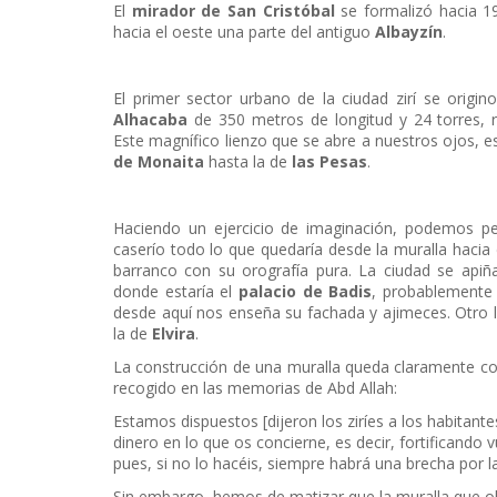
El
mirador de San Cristóbal
se formalizó hacia 1
hacia el oeste una parte del antiguo
Albayzín
.
El primer sector urbano de la ciudad zirí se origin
Alhacaba
de 350 metros de longitud y 24 torres, 
Este magnífico lienzo que se abre a nuestros ojos, es
de Monaita
hasta la de
las Pesas
.
Haciendo un ejercicio de imaginación, podemos perc
caserío todo lo que quedaría desde la muralla haci
barranco con su orografía pura. La ciudad se apiñ
donde estaría el
palacio de Badis
, probablemente
desde aquí nos enseña su fachada y ajimeces. Otro l
la de
Elvira
.
La construcción de una muralla queda claramente const
recogido en las memorias de Abd Allah:
Estamos dispuestos [dijeron los ziríes a los habitante
dinero en lo que os concierne, es decir, fortificando 
pues, si no lo hacéis, siempre habrá una brecha por l
Sin embargo, hemos de matizar que la muralla que ob