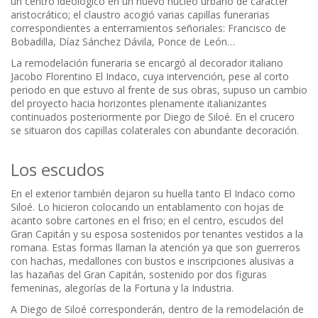
un centro ideológico en un nuevo núcleo urbano de carácter
aristocrático; el claustro acogió varias capillas funerarias
correspondientes a enterramientos señoriales: Francisco de
Bobadilla, Díaz Sánchez Dávila, Ponce de León…
La remodelación funeraria se encargó al decorador italiano
Jacobo Florentino El Indaco, cuya intervención, pese al corto
periodo en que estuvo al frente de sus obras, supuso un cambio
del proyecto hacia horizontes plenamente italianizantes
continuados posteriormente por Diego de Siloé. En el crucero
se situaron dos capillas colaterales con abundante decoración.
Los escudos
En el exterior también dejaron su huella tanto El Indaco como
Siloé. Lo hicieron colocando un entablamento con hojas de
acanto sobre cartones en el friso; en el centro, escudos del
Gran Capitán y su esposa sostenidos por tenantes vestidos a la
romana. Estas formas llaman la atención ya que son guerreros
con hachas, medallones con bustos e inscripciones alusivas a
las hazañas del Gran Capitán, sostenido por dos figuras
femeninas, alegorías de la Fortuna y la Industria.
A Diego de Siloé corresponderán, dentro de la remodelación de