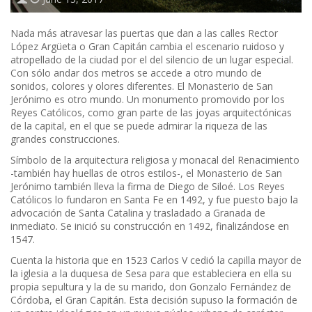
Nada más atravesar las puertas que dan a las calles Rector
López Argüeta o Gran Capitán cambia el escenario ruidoso y
atropellado de la ciudad por el del silencio de un lugar especial.
Con sólo andar dos metros se accede a otro mundo de
sonidos, colores y olores diferentes. El Monasterio de San
Jerónimo es otro mundo. Un monumento promovido por los
Reyes Católicos, como gran parte de las joyas arquitectónicas
de la capital, en el que se puede admirar la riqueza de las
grandes construcciones.
Símbolo de la arquitectura religiosa y monacal del Renacimiento
-también hay huellas de otros estilos-, el Monasterio de San
Jerónimo también lleva la firma de Diego de Siloé. Los Reyes
Católicos lo fundaron en Santa Fe en 1492, y fue puesto bajo la
advocación de Santa Catalina y trasladado a Granada de
inmediato. Se inició su construcción en 1492, finalizándose en
1547.
Cuenta la historia que en 1523 Carlos V cedió la capilla mayor de
la iglesia a la duquesa de Sesa para que estableciera en ella su
propia sepultura y la de su marido, don Gonzalo Fernández de
Córdoba, el Gran Capitán. Esta decisión supuso la formación de