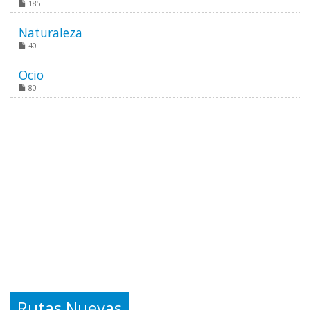
185
Naturaleza
40
Ocio
80
Rutas Nuevas