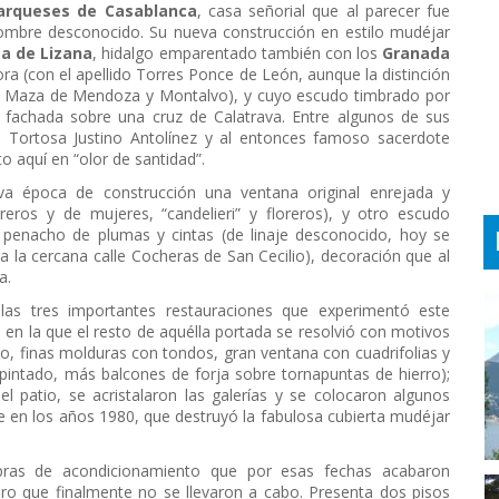
Marqueses de Casablanca
, casa señorial que al parecer fue
nombre desconocido. Su nueva construcción en estilo mudéjar
a de Lizana
, hidalgo emparentado también con los
Granada
ra (con el apellido Torres Ponce de León, aunque la distinción
is Maza de Mendoza y Montalvo), y cuyo escudo timbrado por
 fachada sobre una cruz de Calatrava. Entre algunos de sus
 Tortosa Justino Antolínez y al entonces famoso sacerdote
o aquí en “olor de santidad”.
tiva época de construcción una ventana original enrejada y
eros y de mujeres, “candelieri” y floreros), y otro escudo
penacho de plumas y cintas (de linaje desconocido, hoy se
o a la cercana calle Cocheras de San Cecilio), decoración que al
a.
las tres importantes restauraciones que experimentó este
 en la que el resto de aquélla portada se resolvió con motivos
o, finas molduras con tondos, gran ventana con cuadrifolias y
pintado, más balcones de forja sobre tornapuntas de hierro);
 patio, se acristalaron las galerías y se colocaron algunos
 en los años 1980, que destruyó la fabulosa cubierta mudéjar
obras de acondicionamiento que por esas fechas acabaron
ero que finalmente no se llevaron a cabo. Presenta dos pisos