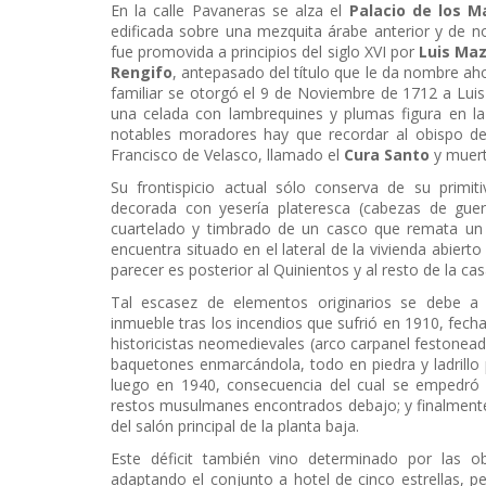
En la calle Pavaneras se alza el
Palacio de los 
edificada sobre una mezquita árabe anterior y de 
fue promovida a principios del siglo XVI por
Luis Maz
Rengifo
, antepasado del título que le da nombre aho
familiar se otorgó el 9 de Noviembre de 1712 a Lu
una celada con lambrequines y plumas figura en la
notables moradores hay que recordar al obispo de
Francisco de Velasco, llamado el
Cura Santo
y muert
Su frontispicio actual sólo conserva de su primi
decorada con yesería plateresca (cabezas de guerr
cuartelado y timbrado de un casco que remata un 
encuentra situado en el lateral de la vivienda abiert
parecer es posterior al Quinientos y al resto de la cas
Tal escasez de elementos originarios se debe a 
inmueble tras los incendios que sufrió en 1910, fecha
historicistas neomedievales (arco carpanel festonead
baquetones enmarcándola, todo en piedra y ladrillo 
luego en 1940, consecuencia del cual se empedró el
restos musulmanes encontrados debajo; y finalmente
del salón principal de la planta baja.
Este déficit también vino determinado por las 
adaptando el conjunto a hotel de cinco estrellas, p