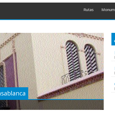
Rutas
Monum
asablanca