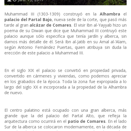
Muham­mad III (1303-1309) construyó en la
Alhambra
el
palacio del Partal Bajo
, nueva sede de la corte, que pasó más
tarde al gran
alcázar de Comares
. El visir Ibn al-Yayyab hizo un
poema de su Diwan que dice que Muhammad III contruyó este
palacio aunque sólo especifica que tenía jardín y alberca, sin
darnos más detalle de él. Será Ibn al-Jatib en su Amal al-‘Alam,
según Antonio Fernández Puertas, quien atribuya sin duda la
erección de este palacio a Muhammad III.
En el siglo XIX el palacio se convirtió en propiedad privada,
convertido en cármenes y viviendas, como podemos apreciar
en los grabados de la época. Toda la zona fue expropiada a lo
largo del siglo XX e incorporada a la propiedad de la Alhambra
de nuevo.
El centro palatino está ocupado con una gran alberca, más
grande que la del palacio del Partal Alto, que refleja la
arquitectura como ocurrirá en el
patio de Comares
. En el lado
Sur de la alberca se colocaron modernamente, en la década de