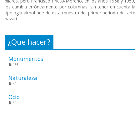
pilares, pero Francisco Prieto-Moreno, en los años 1958 y 1959,
los cambia erróneamente por columnas, sin tener en cuenta la
tipología almohade de esta muestra del primer periodo del arte
nazarí.
¿Que hacer?
Monumentos
185
Naturaleza
40
Ocio
80