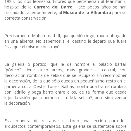
1920, los dos leones-surtidores que pertenecían al Maristán u
hospital de la
Carrera del Darro
. Hace pocos años se han
trasladado, acertadamente, al
Museo de la Alhambra
para su
correcta conservación.
Precisamente Muhammad III, que quedó ciego, murió ahogado
en una alberca. No sabemos si el destino le deparó que fuera
ésta que él mismo construyó.
La galería o pórtico, que le da nombre al palacio bartal:
“pórtico”, tiene cinco arcos, más grande el central, con
decoración rómbica de sebka que se recuperó sin recomponer
la decoración, de la que sólo queda un pequeñísimo resto en el
primer arco, a Oeste. Torres Balbás monta una trama rómbica
con ladrillo y pega barro entre ellos, de tal forma que desde
lejos la visión que tenemos es la de la sebka*, pero sin inventar
la decoración.
Esta manera de restaurar es todo una lección para los
arquitectos contemporáneos. Esta galería se sustentaba sobre