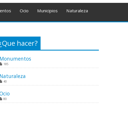
entos
Ocio
Municipios
Naturaleza
¿Que hacer?
Monumentos
185
Naturaleza
40
Ocio
80