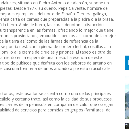
Andaluces, situado en Pedro Antonio de Alarcón, supone un
s piezas. Desde 1977, su dueño, Pepe Calvente, hombre de
s mejores ejemplares del norte de España. Ternera gallega,
tensa carta de carnes que preparadas a la piedra o a la brasa,
 tierra. A pie de barra, las caras denotan satisfacción.
 transparencia en las formas, ofreciendo lo mejor que tiene.
jamones provincianos, embutidos ibéricos así como de la mejor
e la tierra así como de las firmas de referencia de la
e podría destacar la pierna de cordero lechal, costillas a la
lomillo a la crema de ciruelas y piñones. El tapeo es otra de
amiento en la espera de una mesa. La esencia de este
un tipo de públicos que disfruta con los sabores de antaño en
casi una treintena de años anclado a pie esta crucial calle
tonos, este asador se asienta como una de las principales
cálido y cercano trato, así como la calidad de sus productos,
res carnes de la península en compañía del calor que otorgan
bilidad de servicios para comidas en grupos (familiares, de