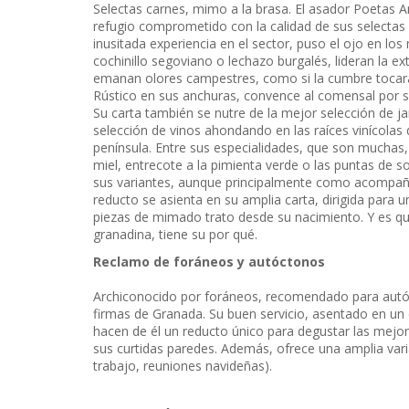
Selectas carnes, mimo a la brasa. El asador Poetas 
refugio comprometido con la calidad de sus selecta
inusitada experiencia en el sector, puso el ojo en lo
cochinillo segoviano o lechazo burgalés, lideran la ex
emanan olores campestres, como si la cumbre tocará la
Rústico en sus anchuras, convence al comensal por su
Su carta también se nutre de la mejor selección de 
selección de vinos ahondando en las raíces vinícolas d
península. Entre sus especialidades, que son muchas, s
miel, entrecote a la pimienta verde o las puntas de so
sus variantes, aunque principalmente como acompañ
reducto se asienta en su amplia carta, dirigida para 
piezas de mimado trato desde su nacimiento. Y es que 
granadina, tiene su por qué.
Reclamo de foráneos y autóctonos
Archiconocido por foráneos, recomendado para autóc
firmas de Granada. Su buen servicio, asentado en un 
hacen de él un reducto único para degustar las mejo
sus curtidas paredes. Además, ofrece una amplia varia
trabajo, reuniones navideñas).