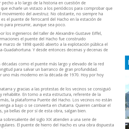
pecho a lo largo de la historia en cuestión de
y que echarle un vistazo a los periódicos para comprobar que
el movimiento del avestruz. No obstante, no siempre ha
s el puente de ferrocarril del Hacho en la estación de
ivo para presumir, aunque sea poco.
or los ingenieros del taller de Alexandre-Gustave Eiffel,
ormaciones el puente del Hacho fue construido
 marzo de 1898 quedó abierto a la explotación pública el
lla-Guadahortuna. Y desde entonces decenas y decenas de
s décadas como el puente más largo y elevado de la red
ongitud para salvar un barranco de gran profundidad.
por uno más moderno en la década de 1970. Hoy por hoy
tarra y gracias a las protestas de los vecinos se consiguió
rehabilite. En torno a esta estructura, referente de la
emás, la plataforma Puente del Hacho. Los vecinos no están
enga a bajo o se convierta en chatarra. Quieren cambiar el
, ya bellas de por sí de esta obra, salgan bien.
 sobresaliente del siglo XIX atienden a una serie de
ngulares. El puente de hierro del Hacho es una obra dispuesta