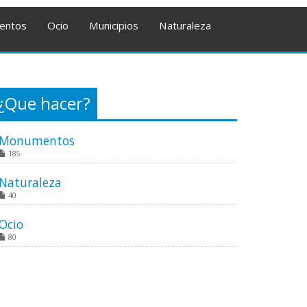
entos
Ocio
Municipios
Naturaleza
¿Que hacer?
Monumentos
185
Naturaleza
40
Ocio
80