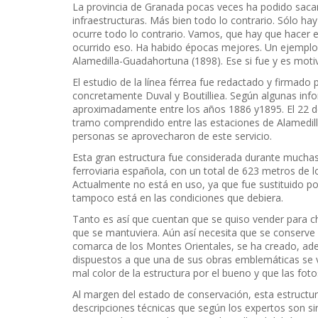
La provincia de Granada pocas veces ha podido sacar 
infraestructuras. Más bien todo lo contrario. Sólo ha
ocurre todo lo contrario. Vamos, que hay que hacer 
ocurrido eso. Ha habido épocas mejores. Un ejemplo e
Alamedilla-Guadahortuna (1898). Ese si fue y es mot
El estudio de la línea férrea fue redactado y firmado p
concretamente Duval y Boutilliea. Según algunas inf
aproximadamente entre los años 1886 y1895. El 22 de
tramo comprendido entre las estaciones de Alamedi
personas se aprovecharon de este servicio.
Esta gran estructura fue considerada durante mucha
ferroviaria española, con un total de 623 metros de l
Actualmente no está en uso, ya que fue sustituido 
tampoco está en las condiciones que debiera.
Tanto es así que cuentan que se quiso vender para cha
que se mantuviera. Aún así necesita que se conserve y 
comarca de los Montes Orientales, se ha creado, ad
dispuestos a que una de sus obras emblemáticas se v
mal color de la estructura por el bueno y que las fotos
Al margen del estado de conservación, esta estructura
descripciones técnicas que según los expertos son si