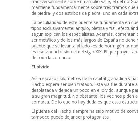
transversalmente sobre un amplio valle, el del río 
mantiene fundamentalmente sobre tres tramos que est
de piedra- y dos estribos de piedra, uno en cada ext
La peculiaridad de este puente se fundamenta en que 
tipos exclusivamente: ángulo, pletina y “U”, efectuánd
según explican los especialistas. Además, comentan q
ser metálico y de los más largos de España no tiene n
puente que se levanta al lado -es de hormigón armado
es ese viaducto sino el del siglo XIX. El que proyectar
de toda la comarca.
El olvido
Así a escasos kilómetros de la capital granadina y hac
Hacho espera ser bien tratado. Esta vía fue durante 
desplazada y dejada un poco en el olvido, aunque pa
a su gran magnitud. No obstante, los vecinos piden a 
comarca. De lo que no hay duda es que esta estructu
El puente del Hacho siempre ha sido motivo de conv
tampoco puede dejar ser protagonista.