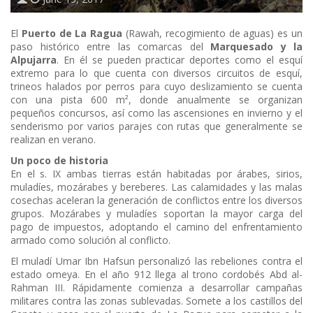
El
Puerto de La Ragua
(Rawah, recogimiento de aguas) es un
paso histórico entre las comarcas del
Marquesado y la
Alpujarra
. En él se pueden practicar deportes como el esquí
extremo para lo que cuenta con diversos circuitos de esquí,
trineos halados por perros para cuyo deslizamiento se cuenta
con una pista 600 m², donde anualmente se organizan
pequeños concursos, así como las ascensiones en invierno y el
senderismo por varios parajes con rutas que generalmente se
realizan en verano.
Un poco de historia
En el s. IX ambas tierras están habitadas por árabes, sirios,
muladíes, mozárabes y bereberes. Las calamidades y las malas
cosechas aceleran la generación de conflictos entre los diversos
grupos. Mozárabes y muladíes soportan la mayor carga del
pago de impuestos, adoptando el camino del enfrentamiento
armado como solución al conflicto.
El muladí Umar Ibn Hafsun personalizó las rebeliones contra el
estado omeya. En el año 912 llega al trono cordobés Abd al-
Rahman III. Rápidamente comienza a desarrollar campañas
militares contra las zonas sublevadas. Somete a los castillos del