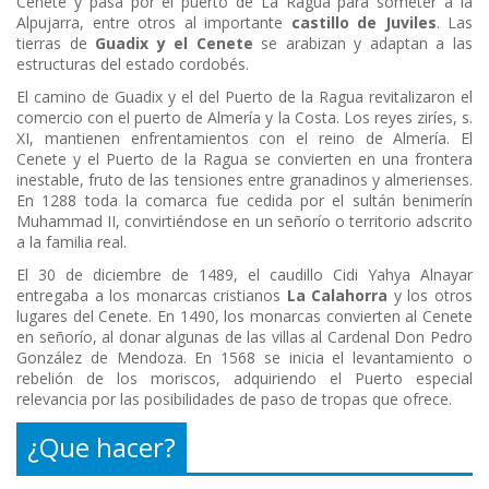
Cenete y pasa por el puerto de La Ragua para someter a la
Alpujarra, entre otros al importante
castillo de Juviles
. Las
tierras de
Guadix y el Cenete
se arabizan y adaptan a las
estructuras del estado cordobés.
El camino de Guadix y el del Puerto de la Ragua revitalizaron el
comercio con el puerto de Almería y la Costa. Los reyes ziríes, s.
XI, mantienen enfrentamientos con el reino de Almería. El
Cenete y el Puerto de la Ragua se convierten en una frontera
inestable, fruto de las tensiones entre granadinos y almerienses.
En 1288 toda la comarca fue cedida por el sultán benimerín
Muhammad II, convirtiéndose en un señorío o territorio adscrito
a la familia real.
El 30 de diciembre de 1489, el caudillo Cidi Yahya Alnayar
entregaba a los monarcas cristianos
La Calahorra
y los otros
lugares del Cenete. En 1490, los monarcas convierten al Cenete
en señorío, al donar algunas de las villas al Cardenal Don Pedro
González de Mendoza. En 1568 se inicia el levantamiento o
rebelión de los moriscos, adquiriendo el Puerto especial
relevancia por las posibilidades de paso de tropas que ofrece.
¿Que hacer?