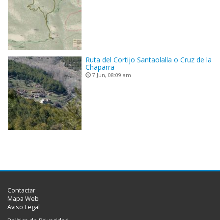
Ruta del Cortijo Santaolalla o Cruz de la
Chaparra
7 Jun, 08:09 am
Contactar
Mapa Web
Aviso Legal