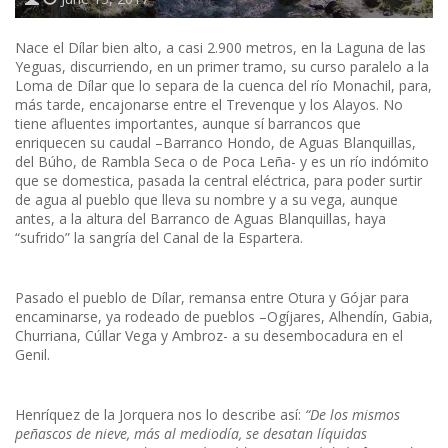
Nace el Dílar bien alto, a casi 2.900 metros, en la Laguna de las
Yeguas, discurriendo, en un primer tramo, su curso paralelo a la
Loma de Dílar que lo separa de la cuenca del río Monachil, para,
más tarde, encajonarse entre el Trevenque y los Alayos. No
tiene afluentes importantes, aunque sí barrancos que
enriquecen su caudal –Barranco Hondo, de Aguas Blanquillas,
del Búho, de Rambla Seca o de Poca Leña- y es un río indómito
que se domestica, pasada la central eléctrica, para poder surtir
de agua al pueblo que lleva su nombre y a su vega, aunque
antes, a la altura del Barranco de Aguas Blanquillas, haya
“sufrido” la sangría del Canal de la Espartera.
Pasado el pueblo de Dílar, remansa entre Otura y Gójar para
encaminarse, ya rodeado de pueblos –Ogíjares, Alhendín, Gabia,
Churriana, Cúllar Vega y Ambroz- a su desembocadura en el
Genil.
Henríquez de la Jorquera nos lo describe así:
“De los mismos
peñascos de nieve, más al mediodía, se desatan líquidas