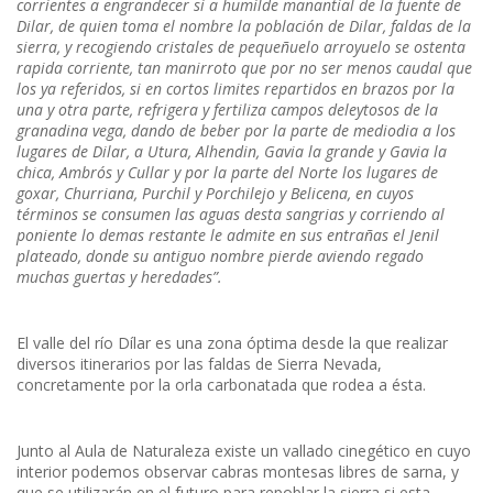
corrientes a engrandecer si a humilde manantial de la fuente de
Dilar, de quien toma el nombre la población de Dilar, faldas de la
sierra, y recogiendo cristales de pequeñuelo arroyuelo se ostenta
rapida corriente, tan manirroto que por no ser menos caudal que
los ya referidos, si en cortos limites repartidos en brazos por la
una y otra parte, refrigera y fertiliza campos deleytosos de la
granadina vega, dando de beber por la parte de mediodia a los
lugares de Dilar, a Utura, Alhendin, Gavia la grande y Gavia la
chica, Ambrós y Cullar y por la parte del Norte los lugares de
goxar, Churriana, Purchil y Porchilejo y Belicena, en cuyos
términos se consumen las aguas desta sangrias y corriendo al
poniente lo demas restante le admite en sus entrañas el Jenil
plateado, donde su antiguo nombre pierde aviendo regado
muchas guertas y heredades”.
El valle del río Dílar es una zona óptima desde la que realizar
diversos itinerarios por las faldas de Sierra Nevada,
concretamente por la orla carbonatada que rodea a ésta.
Junto al Aula de Naturaleza existe un vallado cinegético en cuyo
interior podemos observar cabras montesas libres de sarna, y
que se utilizarán en el futuro para repoblar la sierra si esta