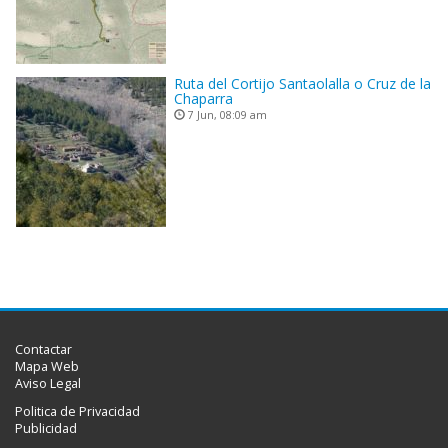
Ruta del Cortijo Santaolalla o Cruz de la
Chaparra
7 Jun, 08:09 am
Contactar
Mapa Web
Aviso Legal
Politica de Privacidad
Publicidad