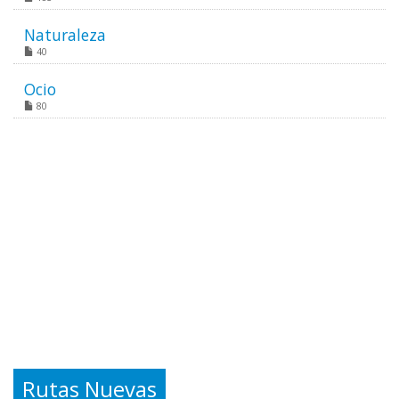
Naturaleza
40
Ocio
80
Rutas Nuevas