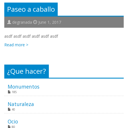
Paseo a caballo
degranada
June 1, 2017
asdf asdf asdf asdf asdf asdf
Read more >
¿Que hacer?
Monumentos
185
Naturaleza
40
Ocio
80