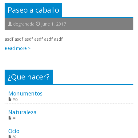
Paseo a caballo
degranada
June 1, 2017
asdf asdf asdf asdf asdf asdf
Read more >
¿Que hacer?
Monumentos
185
Naturaleza
40
Ocio
80