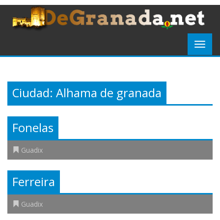
Ciudad:
Alhama de granada
Fonelas
Guadix
Ferreira
Guadix