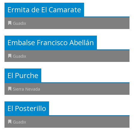
Ermita de El Camarate
Guadix
Embalse Francisco Abellán
Guadix
El Purche
Sierra Nevada
El Posterillo
Guadix