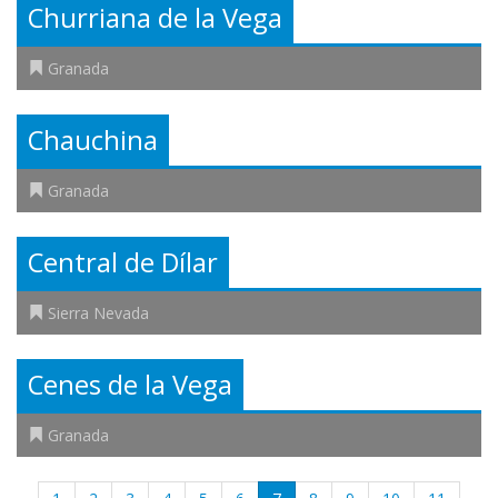
Churriana de la Vega
Granada
Chauchina
Granada
Central de Dílar
Sierra Nevada
Cenes de la Vega
Granada