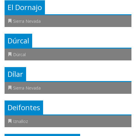
El Dornajo
Sierra Nevada
Dúrcal
Dúrcal
Dílar
Sierra Nevada
Deifontes
Iznalloz