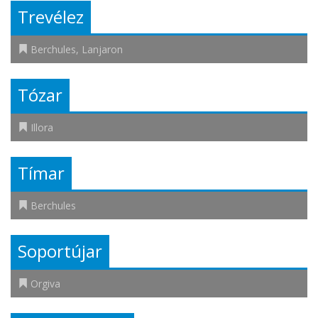
Trevélez
Berchules
,
Lanjaron
Tózar
Illora
Tímar
Berchules
Soportújar
Orgiva