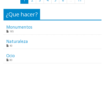
1
2
3
4
5
6
...
11
¿Que hacer?
Monumentos
185
Naturaleza
40
Ocio
80