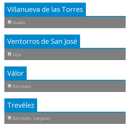
Villanueva de las Torres
Guadix
Ventorros de San José
Loja
Válor
Berchules
Trevélez
Berchules
,
Lanjaron