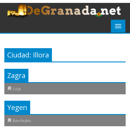
Ciudad:
Illora
Zagra
Loja
Yegen
Berchules