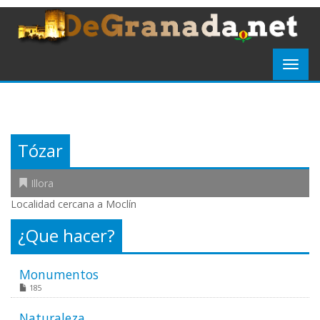
Tózar
Illora
Localidad cercana a Moclín
¿Que hacer?
Monumentos
185
Naturaleza