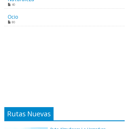
40
Ocio
80
Rutas Nuevas