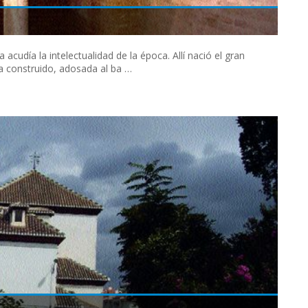
a acudía la intelectualidad de la época. Allí nació el gran
ha construido, adosada al ba …