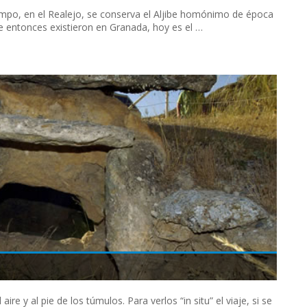
mpo, en el Realejo, se conserva el Aljibe homónimo de época
ue entonces existieron en Granada, hoy es el …
aire y al pie de los túmulos. Para verlos “in situ” el viaje, si se