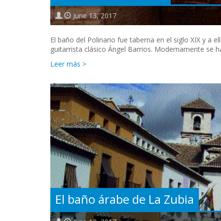
June 13, 2017
El baño del Polinario fue taberna en el siglo XIX y a ell
guitarrista clásico Ángel Barrios. Moderna­mente se 
Leer más >
El baño árabe de La Zubia