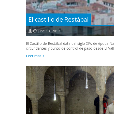
El castillo de Restábal
June 13, 2017
El Castillo de Restábal data del siglo XIV, de época 
circundantes y punto de control de paso desde El Val
Leer más >