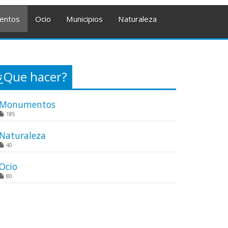
entos
Ocio
Municipios
Naturaleza
¿Que hacer?
Monumentos
185
Naturaleza
40
Ocio
80