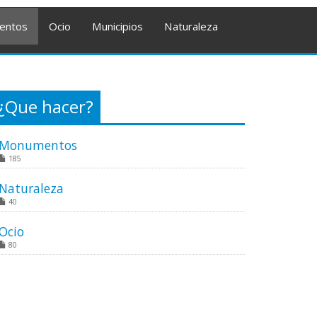
entos
Ocio
Municipios
Naturaleza
¿Que hacer?
Monumentos
185
Naturaleza
40
Ocio
80