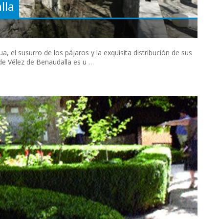
lla
ua, el susurro de los pájaros y la exquisita distribución de sus
 de Vélez de Benaudalla es u …