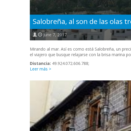
Salobreña, al son de las olas t
June 7, 2017
Mirando al mar. Así es como está Salobreña, un preci
el viajero que busque relajarse con la brisa marina po
Distancia:
49.924.072.606.788;
Leer más >