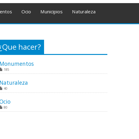
entos
Ocio
Municipios
Naturaleza
¿Que hacer?
Monumentos
185
Naturaleza
40
Ocio
80