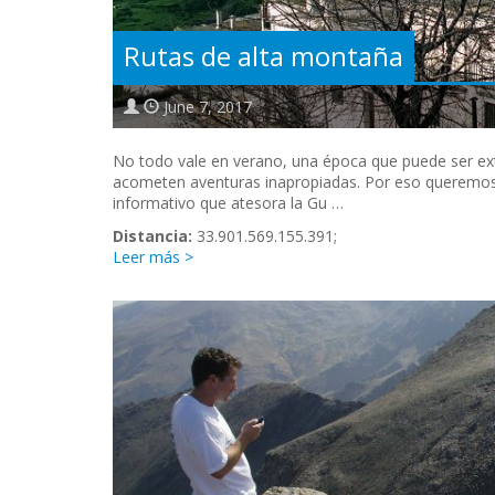
Rutas de alta montaña
June 7, 2017
No todo vale en verano, una época que puede ser ext
acometen aventuras inapropiadas. Por eso queremos 
informativo que atesora la Gu …
Distancia:
33.901.569.155.391;
Leer más >