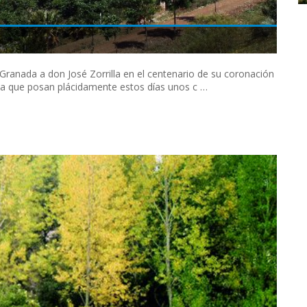
e Granada a don José Zorrilla en el centenario de su coronación
la que posan plácidamente estos días unos c …