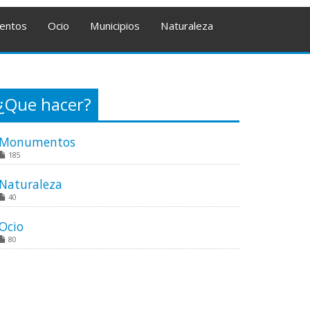
entos
Ocio
Municipios
Naturaleza
¿Que hacer?
Monumentos
185
Naturaleza
40
Ocio
80