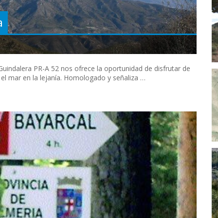
a
Guindalera PR-A 52 nos ofrece la oportunidad de disfrutar de
y el mar en la lejanía. Homologado y señaliza …