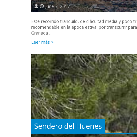
June 7, 2017
Este recorrido tranquilo, de dificultad media y poco
recomendable en la época estival por transcurrir para
Granada …
Leer más >
Sendero del Huenes