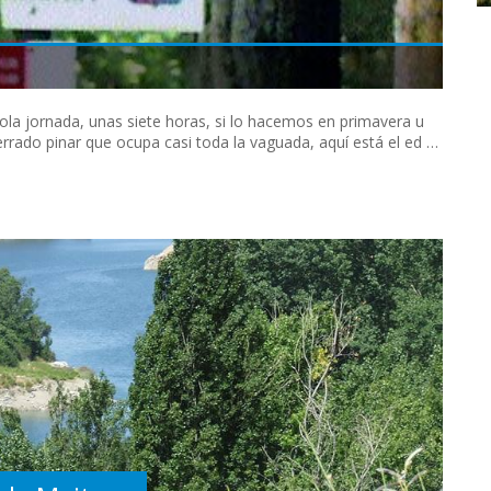
ola jornada, unas siete horas, si lo hacemos en primavera u
errado pinar que ocupa casi toda la vaguada, aquí está el ed …