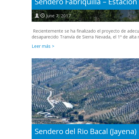
Sendero Fabriquilla – Estació
June 7, 2017
Recientemente se ha finalizado el proyecto de adecua
desaparecido Tranvía de Sierra Nevada, el 1º de alta
Leer más >
Sendero del Rio Bacal (Jayena)