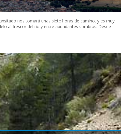
 transitado nos tomará unas siete horas de camino, y es muy
lelo al frescor del río y entre abundantes sombras. Desde