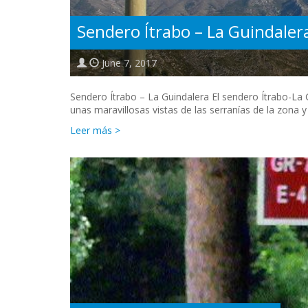
Sendero Ítrabo – La Guindaler
June 7, 2017
Sendero Ítrabo – La Guindalera El sendero Ítrabo-La 
unas maravillosas vistas de las serranías de la zona 
Leer más >