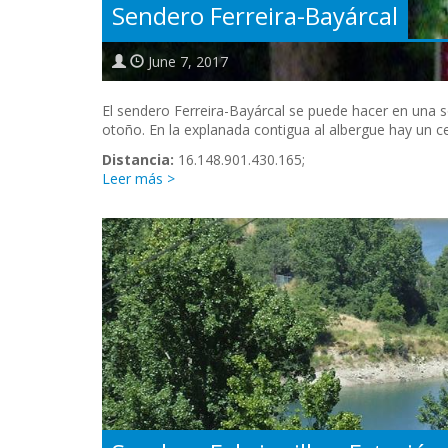
Sendero Ferreira-Bayárcal
June 7, 2017
El sendero Ferreira-Bayárcal se puede hacer en una s
otoño. En la explanada contigua al albergue hay un c
Distancia:
16.148.901.430.165;
Leer más >