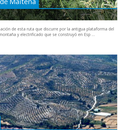
n de Maitena
ción de esta ruta que discurre por la antigua plataforma del
 montaña y electrificado que se construyó en Esp …