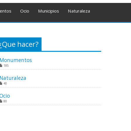
entos
Ocio
Municipios
Naturaleza
¿Que hacer?
Monumentos
185
Naturaleza
40
Ocio
80